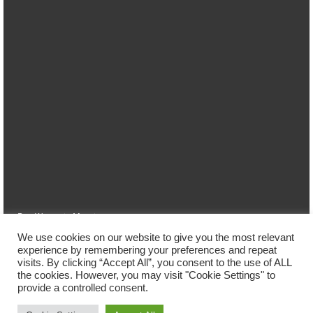
Das Wetter in Marpingen
We use cookies on our website to give you the most relevant
Home
Ferienwohnung
Lage
Preise
Buchung
experience by remembering your preferences and repeat
visits. By clicking “Accept All”, you consent to the use of ALL
Kontakt/Impressum
the cookies. However, you may visit "Cookie Settings" to
provide a controlled consent.
Datenschutzerklärung
© 2026 Ferienwohnung Susanne Link im Saarland - WordPress Theme by
Kadence