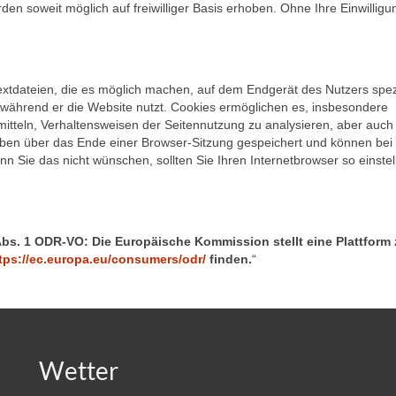
n soweit möglich auf freiwilliger Basis erhoben. Ohne Ihre Einwilligu
xtdateien, die es möglich machen, auf dem Endgerät des Nutzers spez
während er die Website nutzt. Cookies ermöglichen es, insbesondere
mitteln, Verhaltensweisen der Seitennutzung zu analysieren, aber auch
eiben über das Ende einer Browser-Sitzung gespeichert und können bei
Sie das nicht wünschen, sollten Sie Ihren Internetbrowser so einstel
Abs. 1 ODR-VO: Die Europäische Kommission stellt eine Plattform 
tps://ec.europa.eu/consumers/odr/
finden.
“
Wetter