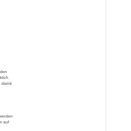
 den
lich.
 damit
 werden
n auf