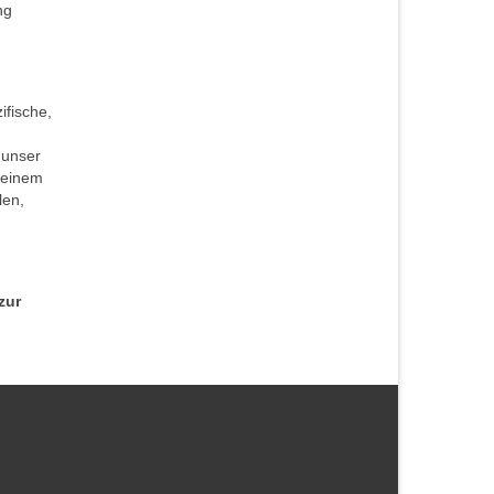
ng
ifische,
 unser
 einem
len,
zur