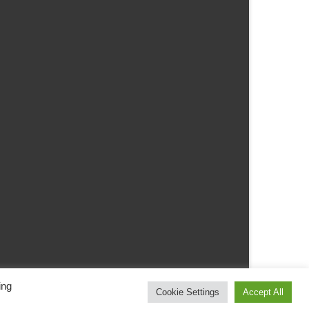
Ferienwohnung
Lage
Preise
Buchung
Kontakt/Impressum
ing
Cookie Settings
Accept All
Datenschutzerklärung