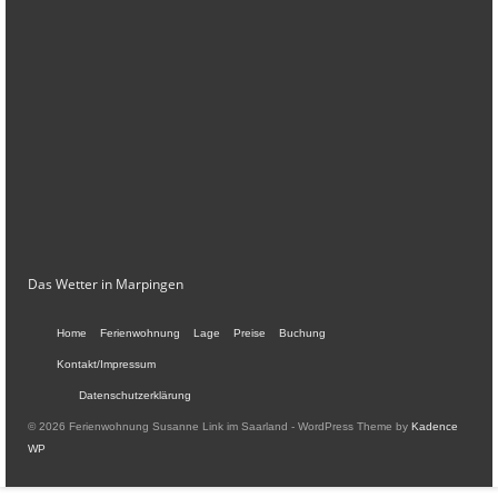
Das Wetter in Marpingen
Home
Ferienwohnung
Lage
Preise
Buchung
Kontakt/Impressum
Datenschutzerklärung
© 2026 Ferienwohnung Susanne Link im Saarland - WordPress Theme by
Kadence
WP