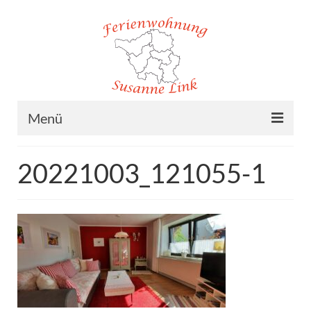
Menü
Home
20221003_121055-1
Ferienwohnung
Lage
Preise
Buchung
Kontakt/Impressum